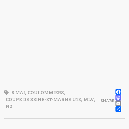
F
8 MAI
,
COULOMMIERS
,
M
COUPE DE SEINE-ET-MARNE U13
,
MLV
,
SHARE
E
N2
P