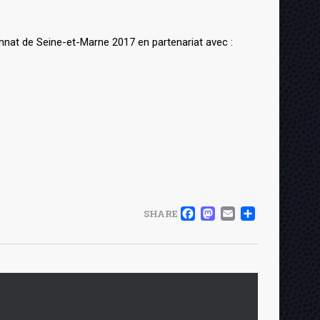
nnat de Seine-et-Marne 2017 en partenariat avec :
FACEBOOK
MASTOD
EMAIL
PART
SHARE