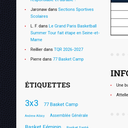
Jaronaw
dans
Sections Sportives
Scolaires
L. F.
dans
Le Grand Paris Basketball
Summer Tour fait étape en Seine-et-
Marne
Reillier
dans
TQR 2026-2027
Pierre
dans
77 Basket Camp
INF
ÉTIQUETTES
Une bu
Attell
3x3
77 Basket Camp
Assemblée Générale
Andrew Albicy
Basket Féminin
Basket Santé