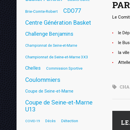
PAR
CDO77
Brie-Comte-Robert
Le Comit
Centre Génération Basket
le Dé
Challenge Benjamins
le Bu
Championnat de Seine-et-Marne
la vil
Championnat de Seine-et-Marne 3X3
Attell
Chelles
Commission Sportive
Coulommiers
CHA
Coupe de Seine-et-Marne
Coupe de Seine-et-Marne
U13
Détection
LE
COVID-19
Décès