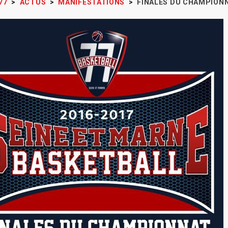
77
>
ACTUS
>
MANIFESTATIONS
>
FINALES DU CHAMPIONN