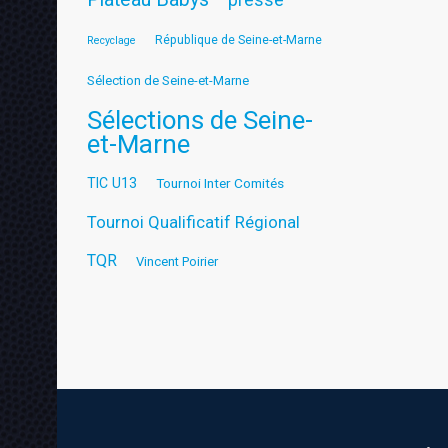
République de Seine-et-Marne
Recyclage
Sélection de Seine-et-Marne
Sélections de Seine-
et-Marne
TIC U13
Tournoi Inter Comités
Tournoi Qualificatif Régional
TQR
Vincent Poirier