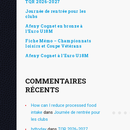
TQR 2026-2027
Journée de rentrée pour les
clubs
Afeny Cognet en bronze à
l’Euro U18M
Fiche Mémo – Championnats
loisirs et Coupe Vétérans
Afeny Cognet à l’Euro U18M
COMMENTAIRES
RÉCENTS
How can I reduce processed food
intake
dans
Journée de rentrée pour
les clubs
hdtoday
dans
TQR 2026-2027