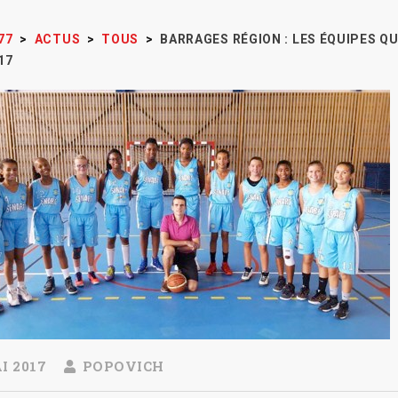
77
>
ACTUS
>
TOUS
>
BARRAGES RÉGION : LES ÉQUIPES Q
17
I 2017
POPOVICH