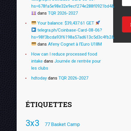
hs=678fa5e98e32e9ecf274e288f0921bd4&
dans
TQR 2026-2027
Your balance: $39,437.61 GET
telegra.ph/Coinbase-Card-08-06?
hs=98f3bcda93f6198a57ad613c5d3c4fb2&
dans
Afeny Cognet à l’Euro U18M
How can I reduce processed food
intake
dans
Journée de rentrée pour
les clubs
hdtoday
dans
TQR 2026-2027
ÉTIQUETTES
3x3
77 Basket Camp