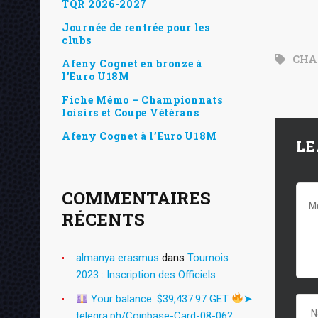
TQR 2026-2027
Journée de rentrée pour les
clubs
CHA
Afeny Cognet en bronze à
l’Euro U18M
Fiche Mémo – Championnats
loisirs et Coupe Vétérans
Afeny Cognet à l’Euro U18M
LE
COMMENTAIRES
RÉCENTS
almanya erasmus
dans
Tournois
2023 : Inscription des Officiels
Your balance: $39,437.97 GET
➤
telegra.ph/Coinbase-Card-08-06?