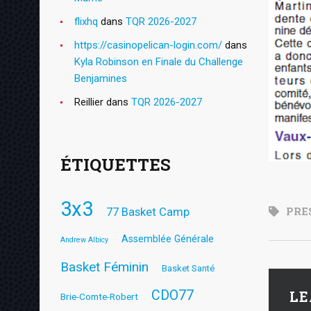
flixhq
dans
TQR 2026-2027
https://casinopelican-login.com/
dans
Kyla Robinson en Finale du Challenge
Benjamines
Reillier
dans
TQR 2026-2027
ÉTIQUETTES
3x3
PRE
77 Basket Camp
Assemblée Générale
Andrew Albicy
Basket Féminin
Basket Santé
CDO77
LE
Brie-Comte-Robert