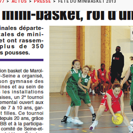
77
>
ACTUS
>
PRESSE
>
FÊTE DU MINIBASKET 2013