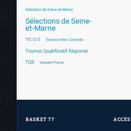
Sélection de Seine-et-Marne
Sélections de Seine-
et-Marne
TIC U13
Tournoi Inter Comités
Tournoi Qualificatif Régional
TQR
Vincent Poirier
BASKET 77
ACCÈS