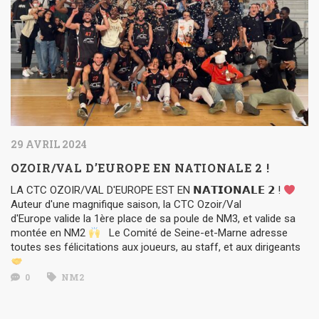
29 AVRIL 2024
OZOIR/VAL D’EUROPE EN NATIONALE 2 !
LA CTC OZOIR/VAL D'EUROPE EST EN 𝗡𝗔𝗧𝗜𝗢𝗡𝗔𝗟𝗘 𝟮 !
Auteur d'une magnifique saison, la CTC Ozoir/Val
d'Europe valide la 1ère place de sa poule de NM3, et valide sa
montée en NM2
Le Comité de Seine-et-Marne adresse
toutes ses félicitations aux joueurs, au staff, et aux dirigeants
0
NM2