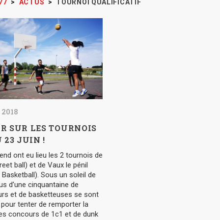
77
>
ACTUS
>
TOURNOI QUALIFICATIF
 2018
R SUR LES TOURNOIS
 23 JUIN !
nd ont eu lieu les 2 tournois de
reet ball) et de Vaux le pénil
asketball). Sous un soleil de
us d’une cinquantaine de
urs et de basketteuses se sont
pour tenter de remporter la
 les concours de 1c1 et de dunk