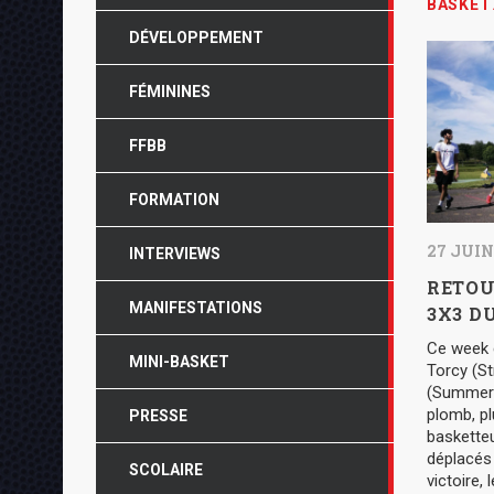
BASKET
DÉVELOPPEMENT
FÉMININES
FFBB
FORMATION
27 JUIN
INTERVIEWS
RETOU
MANIFESTATIONS
3X3 DU
Ce week e
MINI-BASKET
Torcy (St
(Summer B
plomb, pl
PRESSE
baskette
déplacés 
SCOLAIRE
victoire,