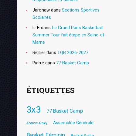
Jaronaw
dans
Sections Sportives
Scolaires
L. F.
dans
Le Grand Paris Basketball
Summer Tour fait étape en Seine-et-
Marne
Reillier
dans
TQR 2026-2027
Pierre
dans
77 Basket Camp
ÉTIQUETTES
3x3
77 Basket Camp
Assemblée Générale
Andrew Albicy
Basket Féminin
Basket Santé