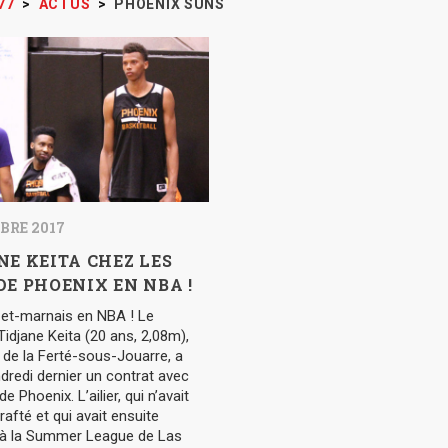
77
>
ACTUS
>
PHOENIX SUNS
BRE 2017
NE KEITA CHEZ LES
DE PHOENIX EN NBA !
-et-marnais en NBA ! Le
Tidjane Keita (20 ans, 2,08m),
e de la Ferté-sous-Jouarre, a
dredi dernier un contrat avec
e Phoenix. L’ailier, qui n’avait
rafté et qui avait ensuite
é à la Summer League de Las