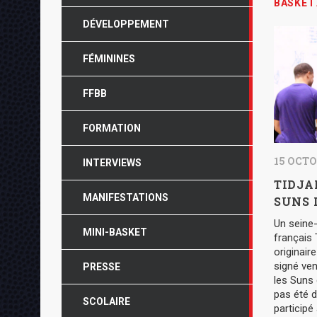
BASKET
DÉVELOPPEMENT
FÉMININES
FFBB
FORMATION
15 OCTO
INTERVIEWS
TIDJA
MANIFESTATIONS
SUNS 
Un seine
MINI-BASKET
français 
originair
signé ven
PRESSE
les Suns d
pas été d
SCOLAIRE
particip