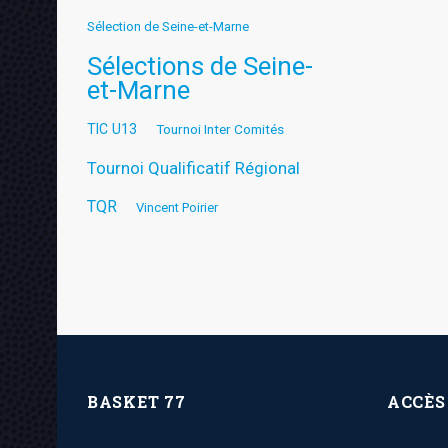
Sélection de Seine-et-Marne
Sélections de Seine-
et-Marne
TIC U13
Tournoi Inter Comités
Tournoi Qualificatif Régional
TQR
Vincent Poirier
BASKET 77
ACCÈS