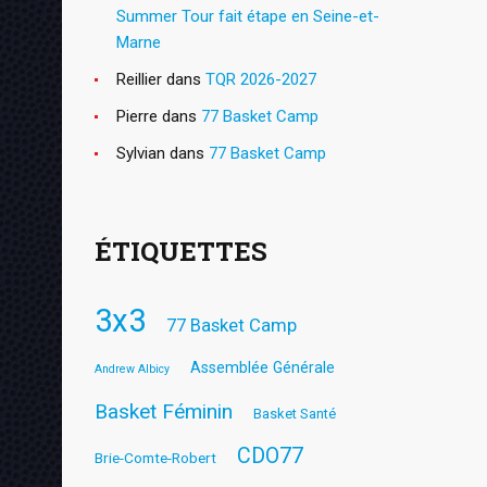
Summer Tour fait étape en Seine-et-
Marne
Reillier
dans
TQR 2026-2027
Pierre
dans
77 Basket Camp
Sylvian
dans
77 Basket Camp
ÉTIQUETTES
3x3
77 Basket Camp
Assemblée Générale
Andrew Albicy
Basket Féminin
Basket Santé
CDO77
Brie-Comte-Robert