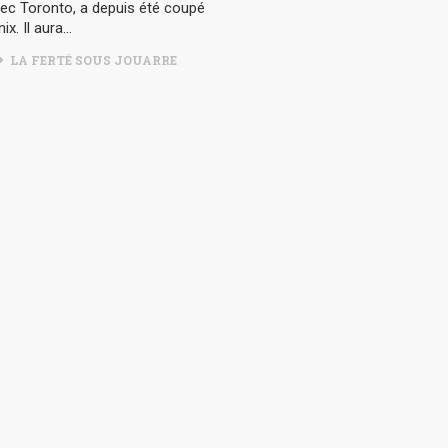
ec Toronto, a depuis été coupé
ix. Il aura…
LA FERTÉ SOUS JOUARRE