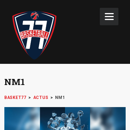
NM1
BASKET77
>
ACTUS
>
NM1