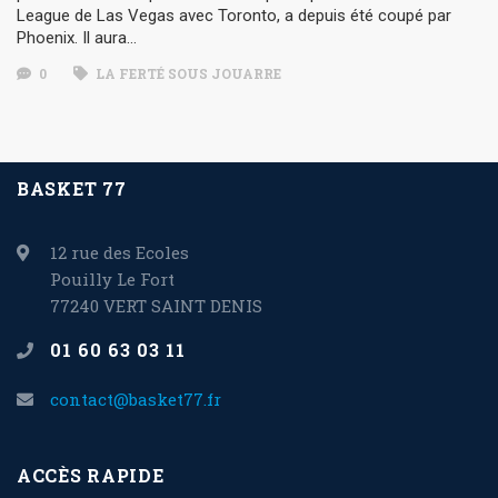
League de Las Vegas avec Toronto, a depuis été coupé par
Phoenix. Il aura…
0
LA FERTÉ SOUS JOUARRE
BASKET 77
12 rue des Ecoles
Pouilly Le Fort
77240 VERT SAINT DENIS
01 60 63 03 11
contact@basket77.fr
ACCÈS RAPIDE