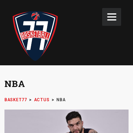
NBA
BASKET77
>
ACTUS
>
NBA