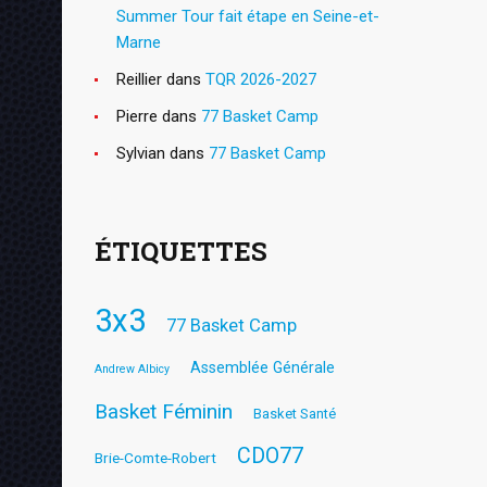
Summer Tour fait étape en Seine-et-
Marne
Reillier
dans
TQR 2026-2027
Pierre
dans
77 Basket Camp
Sylvian
dans
77 Basket Camp
ÉTIQUETTES
3x3
77 Basket Camp
Assemblée Générale
Andrew Albicy
Basket Féminin
Basket Santé
CDO77
Brie-Comte-Robert