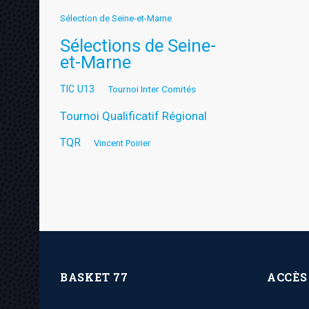
Sélection de Seine-et-Marne
Sélections de Seine-
et-Marne
TIC U13
Tournoi Inter Comités
Tournoi Qualificatif Régional
TQR
Vincent Poirier
BASKET 77
ACCÈS