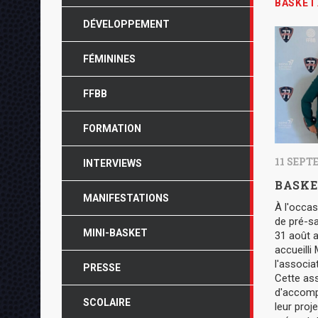
BASKET
DÉVELOPPEMENT
FÉMININES
FFBB
FORMATION
11 SEPT
INTERVIEWS
BASKE
MANIFESTATIONS
À l'occas
de pré-sa
MINI-BASKET
31 août 
accueilli
l'associa
PRESSE
Cette ass
d'accomp
SCOLAIRE
leur proj