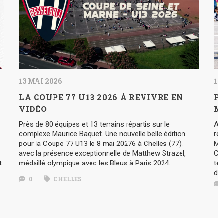
13 MAI 2026
1
LA COUPE 77 U13 2026 À REVIVRE EN
VIDÉO
Près de 80 équipes et 13 terrains répartis sur le
A
complexe Maurice Baquet. Une nouvelle belle édition
r
pour la Coupe 77 U13 le 8 mai 20276 à Chelles (77),
M
avec la présence exceptionnelle de Matthew Strazel,
C
t
médaillé olympique avec les Bleus à Paris 2024.
t
d
0
CHELLES