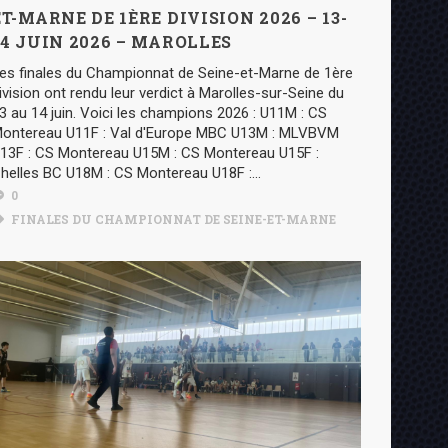
ET-MARNE DE 1ÈRE DIVISION 2026 – 13-
14 JUIN 2026 – MAROLLES
es finales du Championnat de Seine-et-Marne de 1ère
ivision ont rendu leur verdict à Marolles-sur-Seine du
3 au 14 juin. Voici les champions 2026 : U11M : CS
ontereau U11F : Val d'Europe MBC U13M : MLVBVM
13F : CS Montereau U15M : CS Montereau U15F :
helles BC U18M : CS Montereau U18F :...
0
FINALES DU CHAMPIONNAT DE SEINE-ET-MARNE