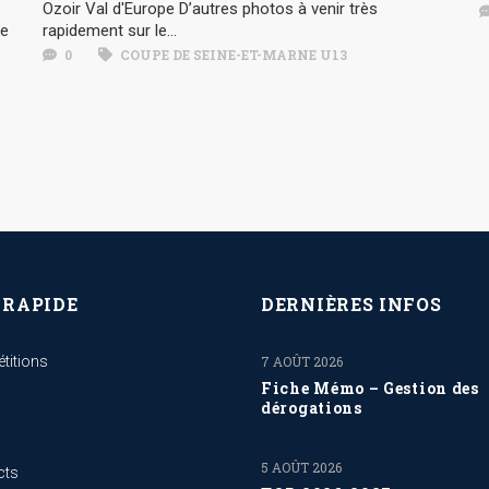
Ozoir Val d'Europe D’autres photos à venir très
te
rapidement sur le...
0
COUPE DE SEINE-ET-MARNE U13
 RAPIDE
DERNIÈRES INFOS
titions
7 AOÛT 2026
Fiche Mémo – Gestion des
dérogations
5 AOÛT 2026
cts