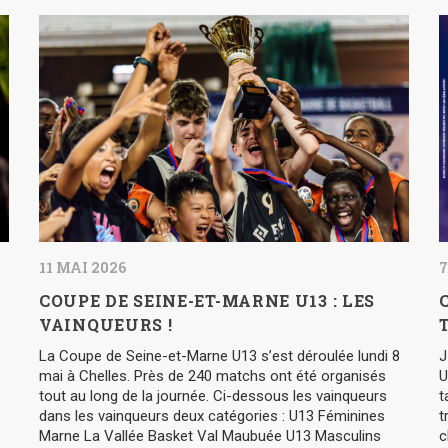
11 MAI 2026
7
COUPE DE SEINE-ET-MARNE U13 : LES
VAINQUEURS !
La Coupe de Seine-et-Marne U13 s’est déroulée lundi 8
J
mai à Chelles. Près de 240 matchs ont été organisés
U
tout au long de la journée. Ci-dessous les vainqueurs
t
dans les vainqueurs deux catégories : U13 Féminines
t
Marne La Vallée Basket Val Maubuée U13 Masculins
c