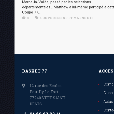
Marne-la-Vallée, passé par les sélections
départementales… Matthew a lui-même participé à cet
Coupe 77...
0
COUPE DE SEINE-ET-MARNE U13
BASKET 77
ACCÈS
Compé
12 rue des Ecoles
Pouilly Le Fort
Clubs
77240 VERT SAINT
Actus
DENIS
Conta
01 60 63 03 11