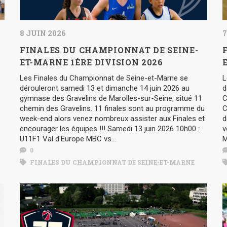
8 JUIN 2026
7
FINALES DU CHAMPIONNAT DE SEINE-
ET-MARNE 1ÈRE DIVISION 2026
Les Finales du Championnat de Seine-et-Marne se
L
dérouleront samedi 13 et dimanche 14 juin 2026 au
d
gymnase des Gravelins de Marolles-sur-Seine, situé 11
C
chemin des Gravelins. 11 finales sont au programme du
C
week-end alors venez nombreux assister aux Finales et
d
encourager les équipes !!! Samedi 13 juin 2026 10h00 :
v
U11F1 Val d'Europe MBC vs...
M
0
FINALES DU CHAMPIONNAT DE SEINE-ET-MARNE