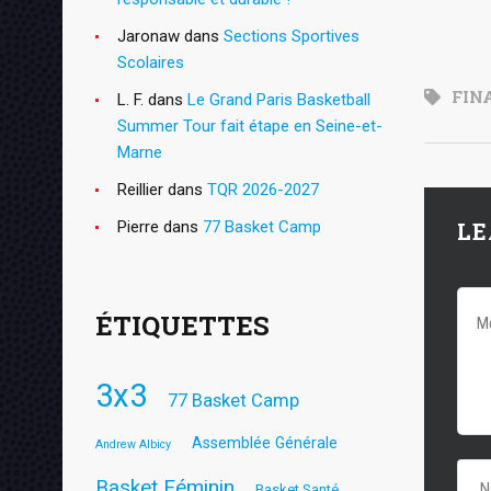
Jaronaw
dans
Sections Sportives
Scolaires
FIN
L. F.
dans
Le Grand Paris Basketball
Summer Tour fait étape en Seine-et-
Marne
Reillier
dans
TQR 2026-2027
Pierre
dans
77 Basket Camp
LE
ÉTIQUETTES
3x3
77 Basket Camp
Assemblée Générale
Andrew Albicy
Basket Féminin
Basket Santé