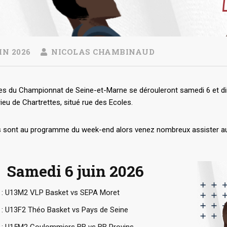
IN 2026
NICOLAS CHAMBINAUD
les du Championnat de Seine-et-Marne se dérouleront samedi 6 et di
u de Chartrettes, situé rue des Ecoles.
es sont au programme du week-end alors venez nombreux assister aux 
Samedi 6 juin 2026
 : U13M2 VLP Basket vs SEPA Moret
 : U13F2 Théo Basket vs Pays de Seine
 : U15M2 Coulommiers BB vs BB Provins