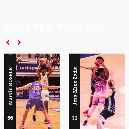
RELATED PLAYERS
Intérieur
Intérieur
Jess-Mine Zodia
Marvin ROSELE
56
13