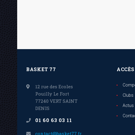
BASKET 77
ACCÈS
Compé
12 rue des Ecoles
Pouilly Le Fort
Clubs
77240 VERT SAINT
Actus
DENIS
Conta
01 60 63 03 11
contact@basket77.fr