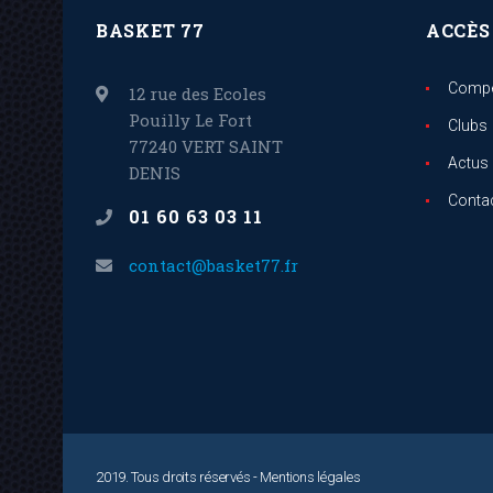
BASKET 77
ACCÈS
Compé
12 rue des Ecoles
Pouilly Le Fort
Clubs
77240 VERT SAINT
Actus
DENIS
Conta
01 60 63 03 11
contact@basket77.fr
2019. Tous droits réservés -
Mentions légales