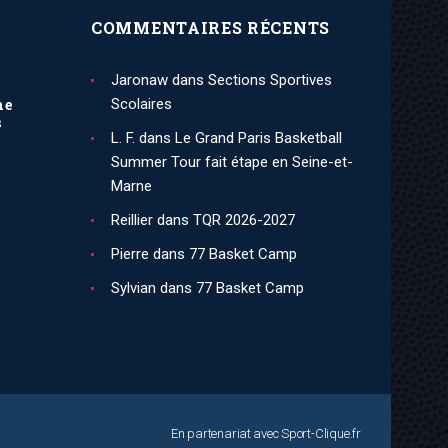
COMMENTAIRES RÉCENTS
Jaronaw
dans
Sections Sportives
ne
Scolaires
s
L. F.
dans
Le Grand Paris Basketball
Summer Tour fait étape en Seine-et-
Marne
Reillier
dans
TQR 2026-2027
Pierre
dans
77 Basket Camp
Sylvian
dans
77 Basket Camp
En partenariat avec
Sport-Clique.fr