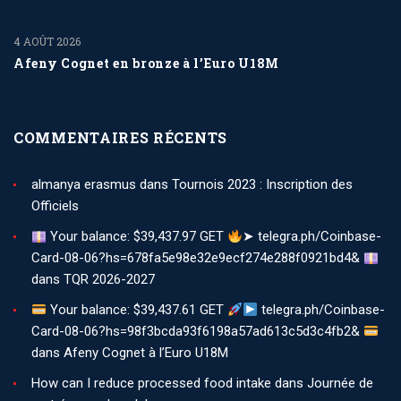
4 AOÛT 2026
Afeny Cognet en bronze à l’Euro U18M
COMMENTAIRES RÉCENTS
almanya erasmus
dans
Tournois 2023 : Inscription des
Officiels
Your balance: $39,437.97 GET
➤ telegra.ph/Coinbase-
Card-08-06?hs=678fa5e98e32e9ecf274e288f0921bd4&
dans
TQR 2026-2027
Your balance: $39,437.61 GET
telegra.ph/Coinbase-
Card-08-06?hs=98f3bcda93f6198a57ad613c5d3c4fb2&
dans
Afeny Cognet à l’Euro U18M
How can I reduce processed food intake
dans
Journée de